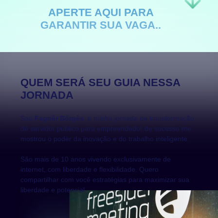
APERTE AQUI PARA
GARANTIR SUA VAGA..
QUEM SERÁ SEU GUIA NESSA
JORNADA
Sou
Fagnêr Bórgès
, e minha jornada de transformação
de servidor público para empreendedor de sucesso me
mostrou o poder da inovação e do trabalho inteligente.
São mais de 10 anos vivendo exclusivamente de
internet, com liberdade e flexibilidade. Quero
compartilhar com você estratégias para maximizar sua
liberdade e potencial.