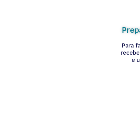
Prep
Para f
recebe
e u