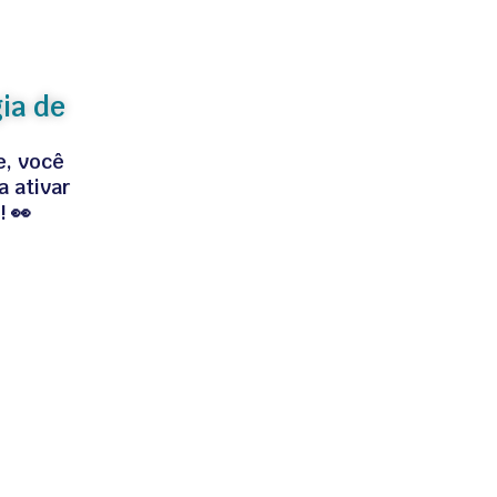
ia de
e, você
 ativar
! 👀