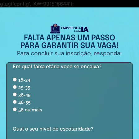
gtag('config', 'AW-991516644');
FALTA APENAS UM PASSO
PARA GARANTIR SUA VAGA!
Para concluir sua inscrição, responda:
Em qual faixa etária você se encaixa?
18-24
25-35
36-45
46-55
56 ou mais
Qual o seu nível de escolaridade?