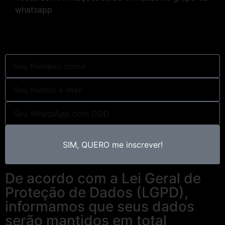
whatsapp
SIM, QUERO me inscrever!
De acordo com a Lei Geral de
Proteção de Dados (LGPD),
informamos que seus dados
serão mantidos em total